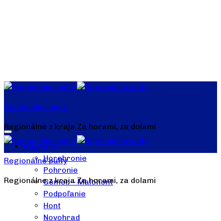
Regionálne pulty
Regionálne z kraja Za horami, za dolami
Regióny
Horehronie
Regionálne pulty
Pohronie
Regionálne z kraja Za horami, za dolami
Gemer – Malohont
Podpoľanie
Hont
Novohrad