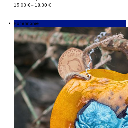
15,00
€
–
18,00
€
Výber možností
Horehronie