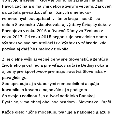
Vo svojom ateliéri, ktorý je pomohol zariadiť manžel
Pavol, začínala s malými dekoratívnymi vecami. Zároveň
sa začala presadzovať na rôznych umelecko-
remeselných podujatiach v rámci kraja, neskôr po
celom Slovensku. Absolvovala aj výstavy Čriepky duše v
Bardejove v roku 2016 a Dvorné Dámy vo Zvolene v
roku 2017. Od roku 2015 organizuje pravidelne sama
výstavu vo svojom ateliéri tzv. Výstavu v záhrade, kde
pozýva aj ďalších umelcov z okolia.
Z jej dielne vyšli aj vecné ceny pre Slovenskú agentúru
životného prostredia pre víťazov súťaže Dediny roka a
aj ceny pre športovcov pre majstrovstvá Slovenska v
paraglidingu.
Spolupracuje aj s viacerými remeselníkmi a spája
keramiku s kovom a najnovšie aj s pedigom.
So svojou rodinou žije a tvorí neďaleko Banskej
Bystrice, v malebnej obci pod hradom - Slovenskej Ľupči.
Každé dielo ručne modeluje, tvaruje a nakoniec glazuje