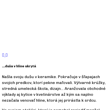
...duša v hline ukrytá
Našla svoju dušu v keramike. Pokračuje v šľapajach
svojich predkov, ktorí pekne maľovali. Výtvarné krúžky,
stredná umelecká škola, dizajn... Aranžovala obchodné
výklady aj kytice v kvetinárstve až kým sa naplno
nezačala venovať hline, ktorá jej prirástla k srdcu.