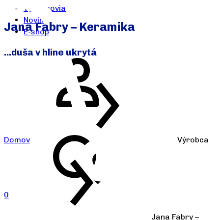
Výrobcovia
Novinky
Jana Fabry – Keramika
E-shop
...duša v hline ukrytá
Domov
Výrobca
0
Jana Fabry –