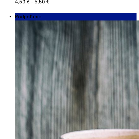
4,50
€
–
5,50
€
Výber možností
Podpoľanie