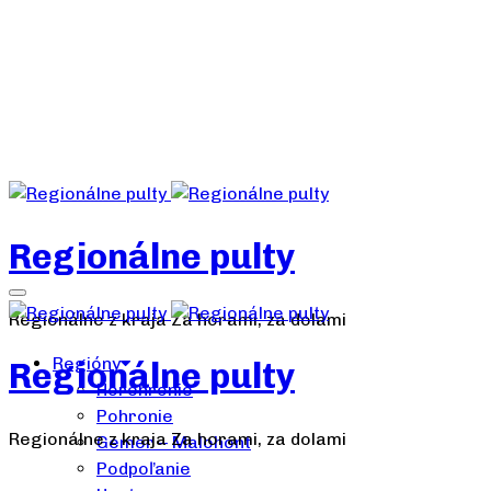
Regionálne pulty
Regionálne z kraja Za horami, za dolami
Regióny
Regionálne pulty
Horehronie
Pohronie
Regionálne z kraja Za horami, za dolami
Gemer – Malohont
Podpoľanie