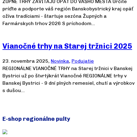
ŽUPNÉ TRHY ZAVÍTAJÚ OPÄŤ DO VÁŠHO MESTA Určite
príďte a podporte váš región Banskobystrický kraj opäť
ožíva tradíciami - štartuje sezóna Župných a
Farmárskych trhov 2026 S príchodom…
Čítať viac
Vianočné trhy na Starej tržnici 2025
23. novembra 2025,
Novinka
,
Podujatie
REGIONÁLNE VIANOČNÉ TRHY na Starej tržnici v Banskej
Bystrici už po štvrtýkrát Vianočné REGIONÁLNE trhy v
Banskej Bystrici - 9 dní plných remesiel, chutí a výrobkov
s dušou…
Čítať viac
Všetky novinky
E-shop regionálne pulty