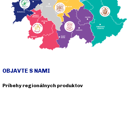
OBJAVTE S NAMI
Príbehy regionálnych produktov
Naši výrobcovia
KAŽDÁ HRAČKA MÁ SVOJ PRÍBEH
Ladislav Hedvigy