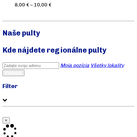
8,00
€
–
10,00
€
Výber možností
Naše pulty
Kde nájdete regionálne pulty
Moja pozícia
Všetky lokality
Vyhladať
Filter
Hľadať v tejto oblasti
×