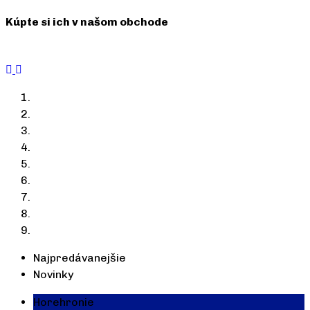
Kúpte si ich v našom obchode
Prejsť do e-shopu
Najpredávanejšie
Novinky
Horehronie