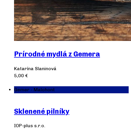
Prírodné mydlá z Gemera
Katarína Slaninová
5,00
€
Výber možností
Gemer - Malohont
Sklenené pilníky
IOP-plus s.r.o.