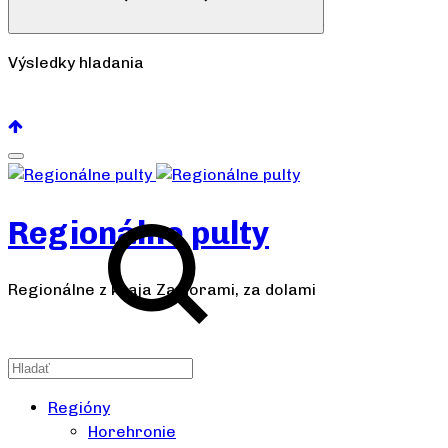
Výsledky hladania
Pozrieť všetko
Regionálne pulty
Regionálne z kraja Za horami, za dolami
Regióny
Horehronie