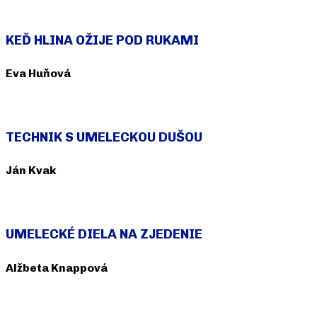
Objavte jeho príbeh
KEĎ HLINA OŽIJE POD RUKAMI
Eva Huňová
Objavte jej príbeh
TECHNIK S UMELECKOU DUŠOU
Ján Kvak
Objavte jeho príbeh
UMELECKÉ DIELA NA ZJEDENIE
Alžbeta Knappová
Objavte jej príbeh