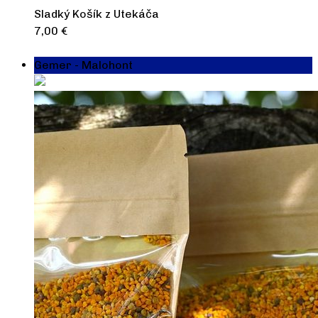
Sladký Košík z Utekáča
7,00
€
Výber možností
Gemer - Malohont