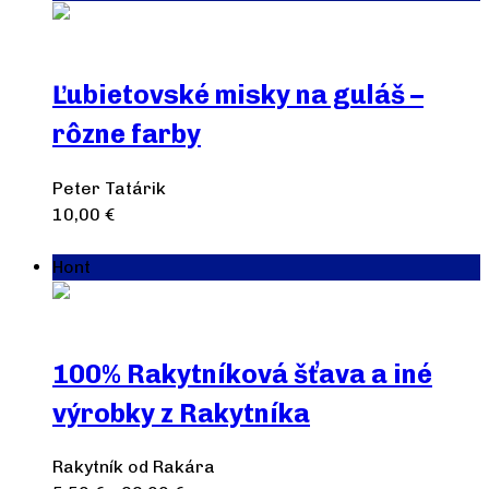
Ľubietovské misky na guláš –
rôzne farby
Peter Tatárik
10,00
€
Výber možností
Hont
100% Rakytníková šťava a iné
výrobky z Rakytníka
Rakytník od Rakára