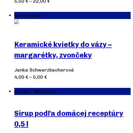
5,50
€
–
22,00
€
Výber možností
Horehronie
Keramické kvietky do vázy –
margarétky, zvončeky
Janka Schwarzbacherová
4,00
€
–
5,00
€
Výber možností
Gemer - Malohont
Sirup podľa domácej receptúry
0,5 l