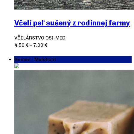
Včelí peľ sušený z rodinnej farmy
VČELÁRSTVO OSI-MED
4,50
€
–
7,00
€
Výber možností
Gemer - Malohont