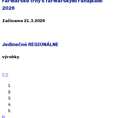
Farmárske trhy s farmárskymi raňajkami
2026
Začíname 21.3.2026
Termíny >>
Jedinečné REGIONÁLNE
výrobky
Prejsť do e-shopu >>
0