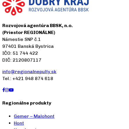
Rozvojová agentúra BBSK, n.o.
(Priestor REGIONÁLNE)
Námestie SNP č.1
97401 Banská Bystrica
IČO: 51 744 422
DIČ: 2120807117
info@regionalnepulty.sk
Tel.: +421 948 874 618
Regionálne produkty
Gemer – Malohont
Hont