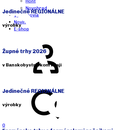
Hont
Novohrad
Jedinečné REGIONÁLNE
Výrobcovia
Novinky
výrobky
E-shop
Prejsť do e-shopu >>
Župné trhy 2026
v Banskobystrickom kraji
Termíny >>
Jedinečné REGIONÁLNE
výrobky
Prejsť do e-shopu >>
0