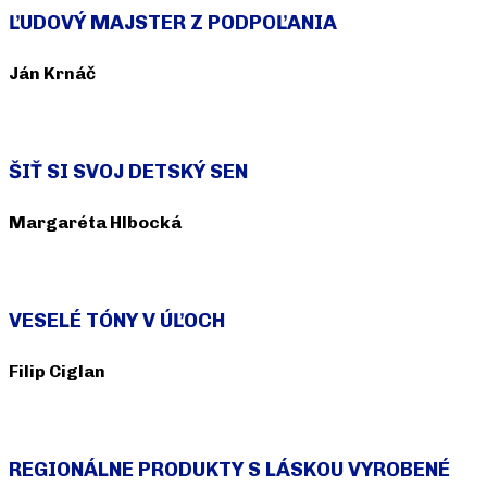
ĽUDOVÝ MAJSTER Z PODPOĽANIA
Ján Krnáč
Objavte jeho príbeh
ŠIŤ SI SVOJ DETSKÝ SEN
Margaréta Hlbocká
Objavte jej príbeh
VESELÉ TÓNY V ÚĽOCH
Filip Ciglan
Objavte jeho príbeh
REGIONÁLNE PRODUKTY S LÁSKOU VYROBENÉ