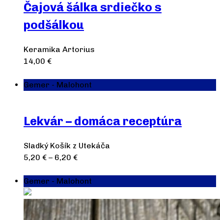
Čajová šálka srdiečko s
podšálkou
Keramika Artorius
14,00
€
Výber možností
Gemer - Malohont
Lekvár – domáca receptúra
Sladký Košík z Utekáča
5,20
€
–
6,20
€
Výber možností
Gemer - Malohont