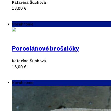
Katarína Šuchová
18,00
€
Pridať do košíka
Horehronie
Porcelánové brošničky
Katarína Šuchová
16,00
€
Výber možností
Horehronie