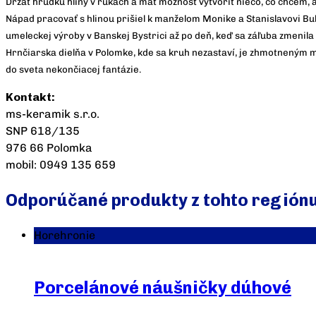
Držať hrudku hliny v rukách a mať možnosť vytvoriť niečo, čo chcem, ab
Nápad pracovať s hlinou prišiel k manželom Monike a Stanislavovi Bu
umeleckej výroby v Banskej Bystrici až po deň, keď sa záľuba zmenila n
Hrnčiarska dielňa v Polomke, kde sa kruh nezastaví, je zhmotneným mi
do sveta nekončiacej fantázie.
Kontakt:
ms-keramik s.r.o.
SNP 618/135
976 66 Polomka
mobil: 0949 135 659
Odporúčané produkty z tohto región
Horehronie
Porcelánové náušničky dúhové