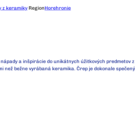
y z keramiky
Region
Horehronie
ú nápady a inšpirácie do unikátnych úžitkových predmetov 
ami než bežne vyrábaná keramika. Črep je dokonale spečený