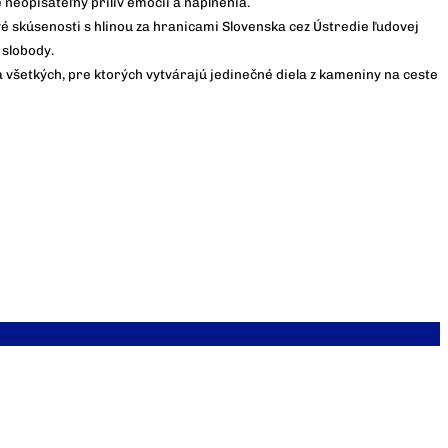
 neopísateľný príliv emócií a naplnenia.
é skúsenosti s hlinou za hranicami Slovenska cez Ústredie ľudovej
 slobody.
 všetkých, pre ktorých vytvárajú jedinečné diela z kameniny na ceste