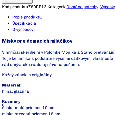
Pridať do košíka
Kód produktu
Z60RP13
Kategórie
Domáce potreby
,
Výrobk
Popis produktu
Špecifikácia
O výrobcovi
Misky pre domácich miláčikov
V hrnčiarskej dielni v Polomke Monika a Stano pretváraj
To je keramika s podstatne vyššími úžitkovými vlastnosť
rád umývačku riadu aj rúru na pečenie.
Každý kúsok je originálny
Materiál:
hlina, glazúra
Rozmery
0
miska malá priemer 10 cm
miska stredná priemer 16 cm