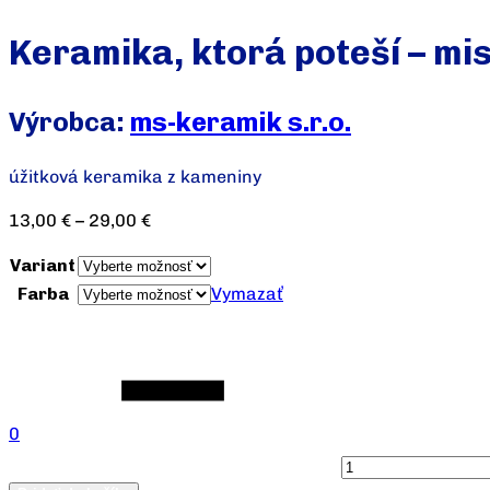
Keramika, ktorá poteší – mi
Výrobca:
ms-keramik s.r.o.
úžitková keramika z kameniny
13,00
€
–
29,00
€
Variant
Farba
Vymazať
Počet
0