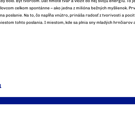
y bolo. Byť tvorcom. Dať hmote tvar a vložiť do nej svoju energiu. To je
llovcom celkom spontánne – ako jedna z milióna bežných myšlienok. Prv
a poslanie. Na to, čo napĺňa vnútro, prináša radosť z tvorivosti a pocit
estom tohto poslania. I miestom, kde sa plnia sny mladých hrnčiarov a
u