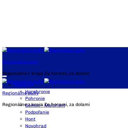
Regionálne pulty
Regionálne z kraja Za horami, za dolami
Regióny
Horehronie
Regionálne pulty
Pohronie
Regionálne z kraja Za horami, za dolami
Gemer – Malohont
Podpoľanie
Hont
Novohrad