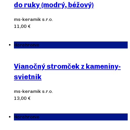
do ruky (modrý, béžový)
ms-keramik s.r.o.
11,00
€
Výber možností
Horehronie
Vianočný stromček z kameniny-
svietnik
ms-keramik s.r.o.
13,00
€
Pridať do košíka
Horehronie