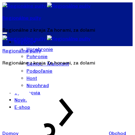
Regionálne pulty
Regionálne z kraja Za horami, za dolami
Regióny
Horehronie
Regionálne pulty
Pohronie
Regionálne z kraja Za horami, za dolami
Gemer – Malohont
Podpoľanie
Hont
Novohrad
Výrobcovia
Novinky
E-shop
Domov
Obchod