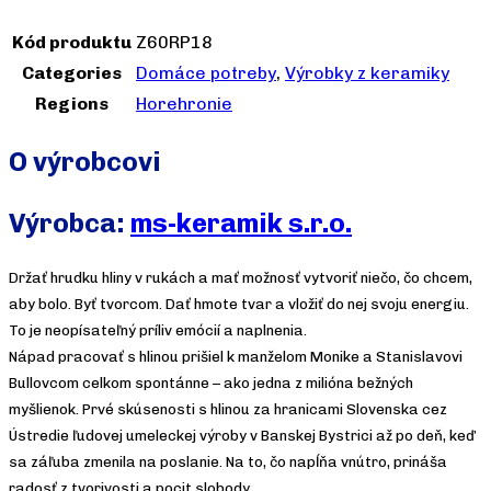
Kód produktu
Z60RP18
Categories
Domáce potreby
,
Výrobky z keramiky
Regions
Horehronie
O výrobcovi
Výrobca:
ms-keramik s.r.o.
Držať hrudku hliny v rukách a mať možnosť vytvoriť niečo, čo chcem,
aby bolo. Byť tvorcom. Dať hmote tvar a vložiť do nej svoju energiu.
To je neopísateľný príliv emócií a naplnenia.
Nápad pracovať s hlinou prišiel k manželom Monike a Stanislavovi
Bullovcom celkom spontánne – ako jedna z milióna bežných
myšlienok. Prvé skúsenosti s hlinou za hranicami Slovenska cez
Ústredie ľudovej umeleckej výroby v Banskej Bystrici až po deň, keď
sa záľuba zmenila na poslanie. Na to, čo napĺňa vnútro, prináša
radosť z tvorivosti a pocit slobody.