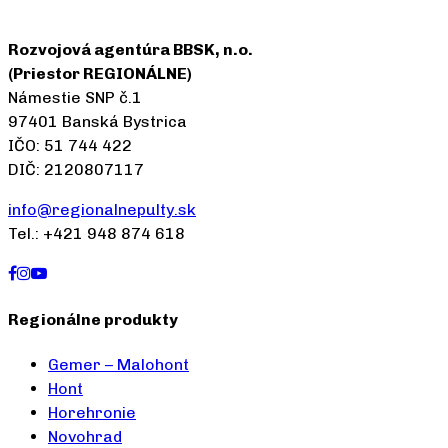
Rozvojová agentúra BBSK, n.o.
(Priestor REGIONÁLNE)
Námestie SNP č.1
97401 Banská Bystrica
IČO: 51 744 422
DIČ: 2120807117
info@regionalnepulty.sk
Tel.: +421 948 874 618
Regionálne produkty
Gemer – Malohont
Hont
Horehronie
Novohrad