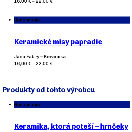
16,00
€
–
22,00
€
Výber možností
Horehronie
Keramické misy papradie
Jana Fabry – Keramika
16,00
€
–
22,00
€
Výber možností
Produkty od tohto výrobcu
Horehronie
Keramika, ktorá poteší – hrnčeky