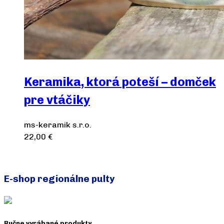
Keramika, ktorá poteší – domček
pre vtáčiky
ms-keramik s.r.o.
22,00
€
Výber možností
E-shop regionálne pulty
Ručne vyrábané produkty