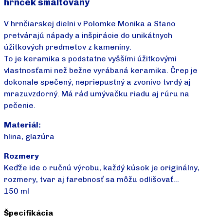
hrnček smaltovaný
V hrnčiarskej dielni v Polomke Monika a Stano
pretvárajú nápady a inšpirácie do unikátnych
úžitkových predmetov z kameniny.
To je keramika s podstatne vyššími úžitkovými
vlastnosťami než bežne vyrábaná keramika. Črep je
dokonale spečený, nepriepustný a zvonivo tvrdý aj
mrazuvzdorný. Má rád umývačku riadu aj rúru na
pečenie.
Materiál:
hlina, glazúra
Rozmery
Keďže ide o ručnú výrobu, každý kúsok je originálny,
rozmery, tvar aj farebnosť sa môžu odlišovať…
150 ml
Špecifikácia