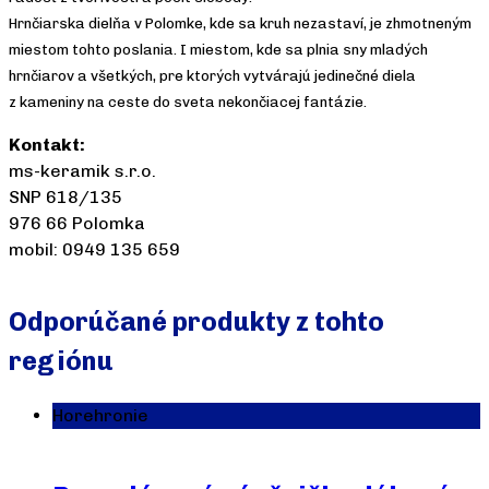
Hrnčiarska dielňa v Polomke, kde sa kruh nezastaví, je zhmotneným
miestom tohto poslania. I miestom, kde sa plnia sny mladých
hrnčiarov a všetkých, pre ktorých vytvárajú jedinečné diela
z kameniny na ceste do sveta nekončiacej fantázie.
Kontakt:
ms-keramik s.r.o.
SNP 618/135
976 66 Polomka
mobil: 0949 135 659
Odporúčané produkty z tohto
regiónu
Horehronie