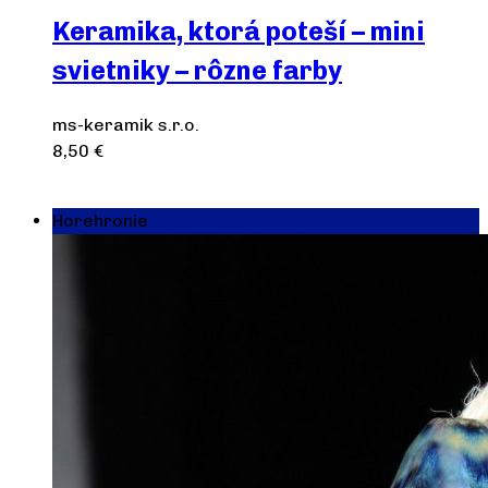
Keramika, ktorá poteší – mini
svietniky – rôzne farby
ms-keramik s.r.o.
8,50
€
Výber možností
Horehronie