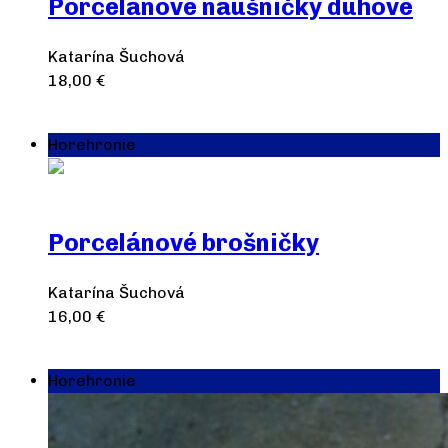
Porcelánové náušničky dúhové
Katarína Šuchová
18,00
€
Pridať do košíka
Horehronie
Porcelánové brošničky
Katarína Šuchová
16,00
€
Výber možností
Horehronie