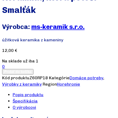
Smalťák
Výrobca:
ms-keramik s.r.o.
úžitková keramika z kameniny
12,00
€
Na sklade už iba 1
0
Pridať do košíka
Kód produktu
Z60RP18
Kategórie
Domáce potreby
,
Výrobky z keramiky
Region
Horehronie
Popis produktu
Špecifikácia
O výrobcovi