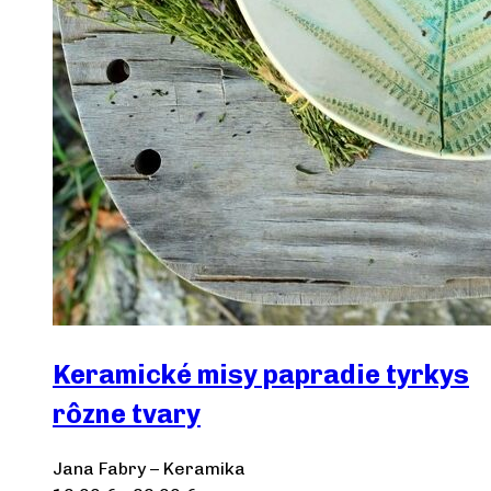
Keramické misy papradie tyrkys
rôzne tvary
Jana Fabry – Keramika