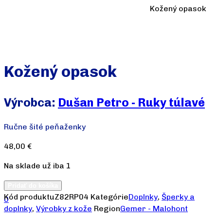
Kožený opasok
Kožený opasok
Výrobca:
Dušan Petro - Ruky túlavé
Ručne šité peňaženky
48,00
€
Na sklade už iba 1
Pridať do košíka
Kód produktu
Z82RP04
Kategórie
Doplnky
,
Šperky a
0
doplnky
,
Výrobky z kože
Region
Gemer - Malohont