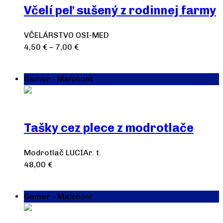
Včelí peľ sušený z rodinnej farmy
VČELÁRSTVO OSI-MED
4,50
€
–
7,00
€
Výber možností
Gemer - Malohont
Tašky cez plece z modrotlače
Modrotlač LUCIAr. t.
48,00
€
Výber možností
Gemer - Malohont