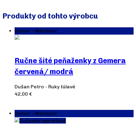
Viac info
Produkty od tohto výrobcu
Gemer - Malohont
Ručne šité peňaženky z Gemera
červená/ modrá
Dušan Petro - Ruky túlavé
42,00
€
Výber možností
Gemer - Malohont
Dočasne vypredané