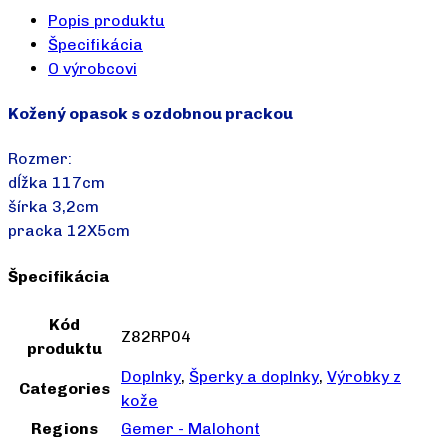
Popis produktu
Špecifikácia
O výrobcovi
Kožený opasok s ozdobnou prackou
Rozmer:
dĺžka 117cm
šírka 3,2cm
pracka 12X5cm
Špecifikácia
Kód
Z82RP04
produktu
Doplnky
,
Šperky a doplnky
,
Výrobky z
Categories
kože
Regions
Gemer - Malohont