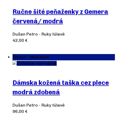
Ručne šité peňaženky z Gemera
červená/ modrá
Dušan Petro - Ruky túlavé
42,00
€
Výber možností
Gemer - Malohont
Dočasne vypredané
Dámska kožená taška cez plece
modrá zdobená
Dušan Petro - Ruky túlavé
96,00
€