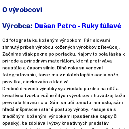
O výrobcovi
Výrobca:
Dušan Petro - Ruky túlavé
Od fotografa ku koženým výrobkom. Pár slovami
zhrnutý príbeh výrobcu kožených výrobkov z Revúcej.
Začnime však pekne po poriadku. Najprv to bola láska k
prírode a prírodným materiálom, ktorá pretrváva
neustále a časom silnie. Dlhé roky sa venoval
fotografovaniu, teraz mu v rukách lepšie sedia nože,
pravítka, dierkovače a kladivá.
Drobné drevené výrobky vystriedalo puzdro na nôž a
kreatívna tvorba ručne šitých výrobkov z hovädzej kože
prevzala hlavnú rolu. Sám sa učí tomuto remeslu, sám
hľadá inšpirácie i staré postupy výroby. Pasuje sa s
tradičnými koženými výrobkami (pastierske kapsy či
opasky), ba zdoláva i výzvy kreatívnych predstáv