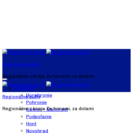
Regionálne pulty
Regionálne z kraja Za horami, za dolami
Regióny
Horehronie
Regionálne pulty
Pohronie
Regionálne z kraja Za horami, za dolami
Gemer – Malohont
Podpoľanie
Hont
Novohrad