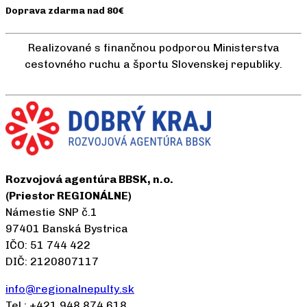
Doprava zdarma nad 80€
Realizované s finančnou podporou Ministerstva
cestovného ruchu a športu Slovenskej republiky.
Rozvojová agentúra BBSK, n.o.
(Priestor REGIONÁLNE)
Námestie SNP č.1
97401 Banská Bystrica
IČO: 51 744 422
DIČ: 2120807117
info@regionalnepulty.sk
Tel.: +421 948 874 618