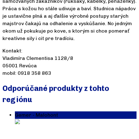
samozvaných zákazníkov (ruksaky, kabelky, peňaženky).
Práca s kožou ho stále udivuje a baví. Studnica nápadov
je ustavične plná a aj ďalšie výrobné postupy starých
majstrov čakajú na odhalenie a vyskúšanie. No jedným
okom už pokukuje po kove, s ktorým si chce pomerať
kreatívne sily i cit pre tradíciu.
Kontakt:
Vladimíra Clementisa 1128/8
05001 Revúca
mobil: 0918 358 863
Odporúčané produkty z tohto
regiónu
Gemer - Malohont