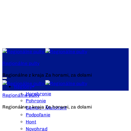
Regionálne pulty
Regionálne z kraja Za horami, za dolami
Regióny
Horehronie
Regionálne pulty
Pohronie
Regionálne z kraja Za horami, za dolami
Gemer – Malohont
Podpoľanie
Hont
Novohrad