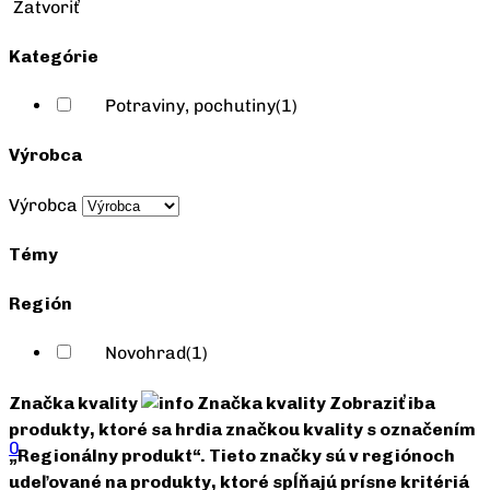
Zatvoriť
Kategórie
Potraviny, pochutiny
(1)
Výrobca
Výrobca
Témy
Región
Novohrad
(1)
Značka kvality
Značka kvality
Zobraziť iba
produkty, ktoré sa hrdia značkou kvality s označením
0
„Regionálny produkt“. Tieto značky sú v regiónoch
udeľované na produkty, ktoré spĺňajú prísne kritériá