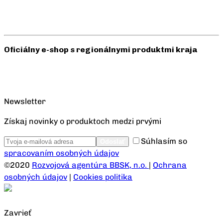
Oficiálny e-shop s regionálnymi produktmi kraja
Newsletter
Získaj novinky o produktoch medzi prvými
Súhlasím so
spracovaním osobných údajov
©2020
Rozvojová agentúra BBSK, n.o.
|
Ochrana
osobných údajov
|
Cookies politika
Zavrieť