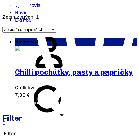
Výrobcovia
Novinky
Zobrazených: 1
E-shop
Novohrad
Chilli pochúťky, pasty a papričky
Chillidivi
7,00
€
Výber možností
Filter
0
Filter