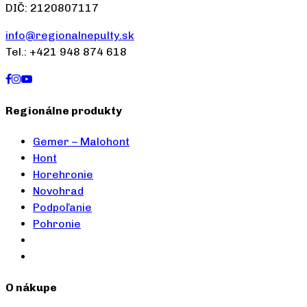
DIČ: 2120807117
info@regionalnepulty.sk
Tel.: +421 948 874 618
Regionálne produkty
Gemer – Malohont
Hont
Horehronie
Novohrad
Podpoľanie
Pohronie
O nákupe