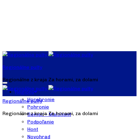
Regionálne pulty
Regionálne z kraja Za horami, za dolami
Regióny
Horehronie
Regionálne pulty
Pohronie
Regionálne z kraja Za horami, za dolami
Gemer – Malohont
Podpoľanie
Hont
Novohrad