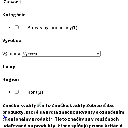
Zatvoriť
Kategórie
Potraviny, pochutiny
(1)
Výrobca
Výrobca
Témy
Región
Hont
(1)
Značka kvality
Značka kvality
Zobraziť iba
produkty, ktoré sa hrdia značkou kvality s označením
0
„Regionálny produkt“. Tieto značky sú v regiónoch
udeľované na produkty, ktoré spĺňajú prísne kritériá