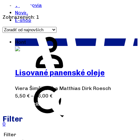
Výrobcovia
Novinky
Zobrazených: 1
E-shop
Hont
Lisované panenské oleje
Viera Šimčiková a Matthias Dirk Roesch
5,50
€
–
16,00
€
Výber možností
Filter
0
Filter