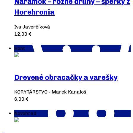
Náramok – rôzne druhy – šperky z
Horehronia
Iva Javorčíková
12,00
€
Výber možností
Hont
Drevené obracačky a varešky
KORYTÁRSTVO - Marek Kanaloš
6,00
€
Výber možností
Novohrad