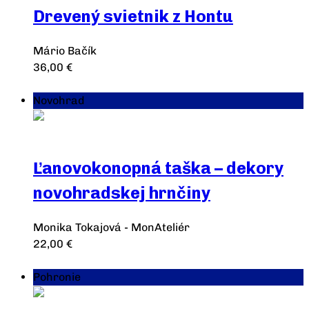
Drevený svietnik z Hontu
Mário Bačík
36,00
€
Výber možností
Novohrad
Ľanovokonopná taška – dekory
novohradskej hrnčiny
Monika Tokajová - MonAteliér
22,00
€
Pridať do košíka
Pohronie