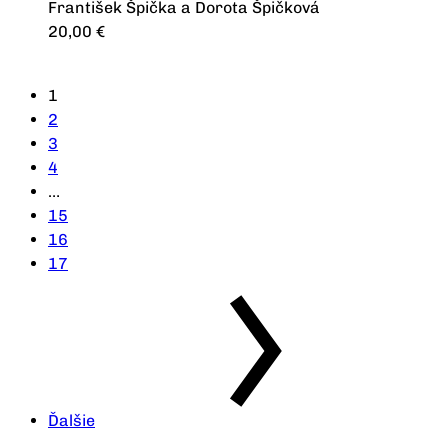
František Špička a Dorota Špičková
20,00
€
Výber možností
1
2
3
4
…
15
16
17
Ďalšie