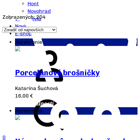
Hont
Novohrad
Zobrazených: 204
Výrobcovia
Novinky
E-shop
Horehronie
Porcelánové brošničky
Katarína Šuchová
16,00
€
Výber možností
Horehronie
0