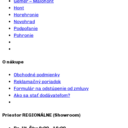
Gemer – Malohont
Hont
Horehronie
Novohrad
Podpoľanie
Pohronie
O nákupe
Obchodné podmienky
Reklamačný poriadok
Formulár na odstúpenie od zmluvy
Ako sa stať dodávateľom?
Priestor REGIONÁLNE (Showroom)