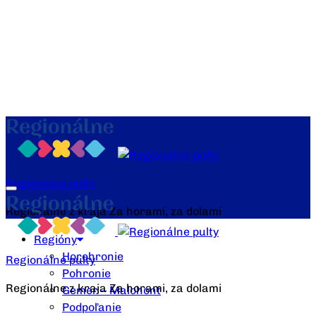
Regionálne pulty
Regionálne z kraja Za horami, za dolami
Regióny
Horehronie
Regionálne pulty
Pohronie
Regionálne z kraja Za horami, za dolami
Gemer – Malohont
Podpoľanie