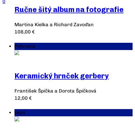
0
Ručne šitý album na fotografie
Martina Kielka a Richard Zavoďan
108,00
€
Pridať do košíka
Pohronie
Keramický hrnček gerbery
František Špička a Dorota Špičková
12,00
€
Pridať do košíka
Hont