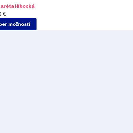
aréta Hlbocká
0
€
ber možností