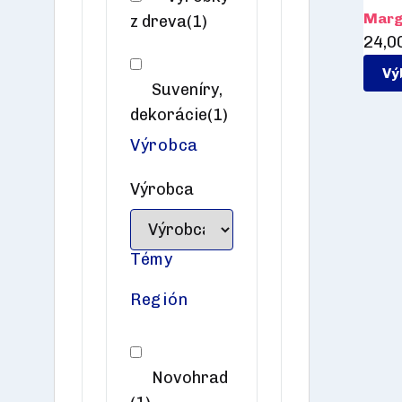
Marg
z dreva
(1)
24,0
Vý
Suveníry,
dekorácie
(1)
Výrobca
Výrobca
Témy
Región
Novohrad