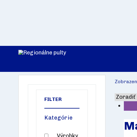
Regionálne
Regionálne
pulty
z
Zobrazen
kraja
Za
FILTER
horami,
za
dolami
Kategórie
Ma
Výrobky