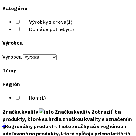
Kategórie
Výrobky z dreva
(1)
Domáce potreby
(1)
Výrobca
Výrobca
Témy
Región
Hont
(1)
Značka kvality
Značka kvality
Zobraziť iba
produkty, ktoré sa hrdia značkou kvality s označením
0
„Regionálny produkt“. Tieto značky sú v regiónoch
udeľované na produkty, ktoré spĺňajú prísne kritériá