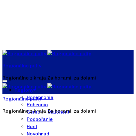
Regionálne pulty
Regionálne z kraja Za horami, za dolami
Regióny
Horehronie
Regionálne pulty
Pohronie
Regionálne z kraja Za horami, za dolami
Gemer – Malohont
Podpoľanie
Hont
Novohrad