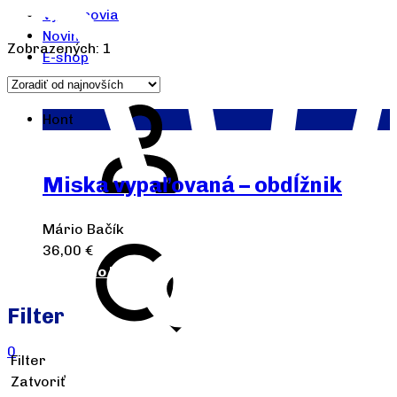
Výrobcovia
Novinky
Zobrazených: 1
E-shop
Hont
Miska vypaľovaná – obdĺžnik
Mário Bačík
36,00
€
Pridať do košíka
Filter
0
Filter
Zatvoriť