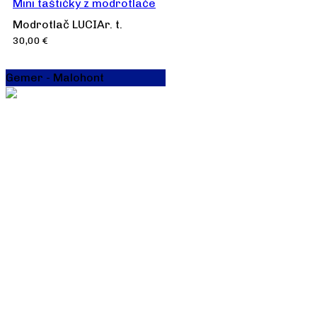
Mini taštičky z modrotlače
Modrotlač LUCIAr. t.
30,00
€
Gemer - Malohont