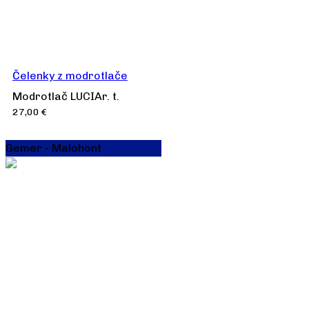
Čelenky z modrotlače
Modrotlač LUCIAr. t.
27,00
€
Gemer - Malohont