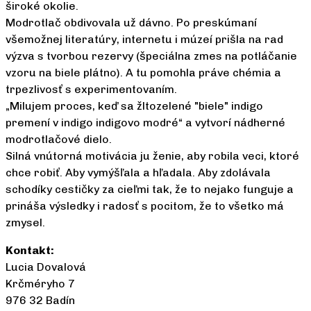
široké okolie.
Modrotlač obdivovala už dávno. Po preskúmaní
všemožnej literatúry, internetu i múzeí prišla na rad
výzva s tvorbou rezervy (špeciálna zmes na potláčanie
vzoru na biele plátno). A tu pomohla práve chémia a
trpezlivosť s experimentovaním.
„Milujem proces, keď sa žltozelené "biele" indigo
premení v indigo indigovo modré“ a vytvorí nádherné
modrotlačové dielo.
Silná vnútorná motivácia ju ženie, aby robila veci, ktoré
chce robiť. Aby vymýšľala a hľadala. Aby zdolávala
schodíky cestičky za cieľmi tak, že to nejako funguje a
prináša výsledky i radosť s pocitom, že to všetko má
zmysel.
Kontakt:
Lucia Dovalová
Krčméryho 7
976 32 Badín