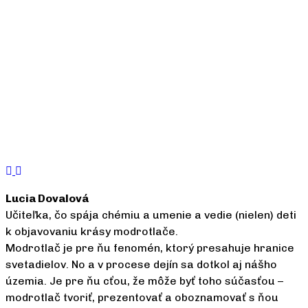
Lucia Dovalová
Učiteľka, čo spája chémiu a umenie a vedie (nielen) deti
k objavovaniu krásy modrotlače.
Modrotlač je pre ňu fenomén, ktorý presahuje hranice
svetadielov. No a v procese dejín sa dotkol aj nášho
územia. Je pre ňu cťou, že môže byť toho súčasťou –
modrotlač tvoriť, prezentovať a oboznamovať s ňou