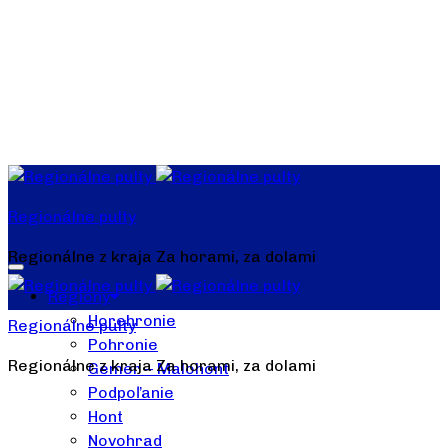
Regionálne pulty
Regionálne z kraja Za horami, za dolami
Regióny
Horehronie
Regionálne pulty
Pohronie
Regionálne z kraja Za horami, za dolami
Gemer – Malohont
Podpoľanie
Hont
Novohrad