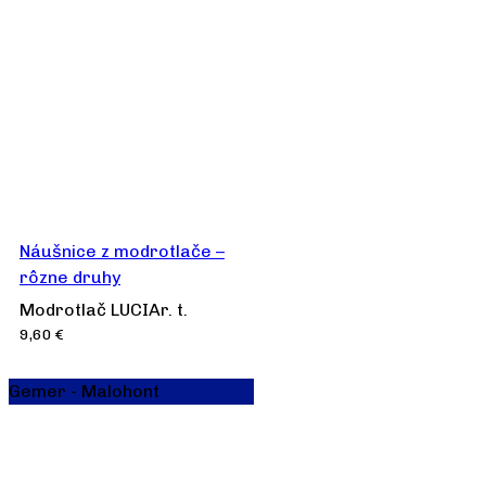
Náušnice z modrotlače –
rôzne druhy
Modrotlač LUCIAr. t.
9,60
€
Gemer - Malohont