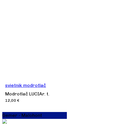
svietnik modrotlač
Modrotlač LUCIAr. t.
12,00
€
Gemer - Malohont