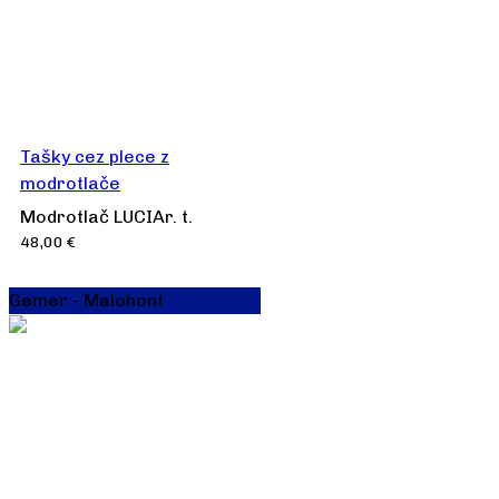
Tašky cez plece z
modrotlače
Modrotlač LUCIAr. t.
48,00
€
Gemer - Malohont