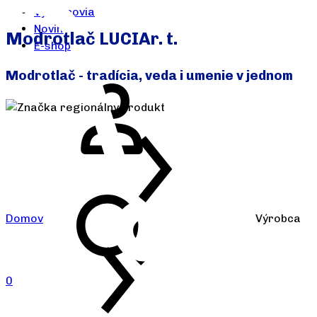
Výrobcovia
Novinky
Modrotlač LUCIAr. t.
E-shop
Modrotlač - tradícia, veda i umenie v jednom
Domov
Výrobca
0