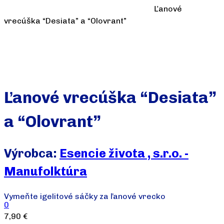
Ľanové
vrecúška “Desiata” a “Olovrant”
Ľanové vrecúška “Desiata”
a “Olovrant”
Výrobca:
Esencie života , s.r.o. -
Manufolktúra
Vymeňte igelitové sáčky za ľanové vrecko
0
7,90
€