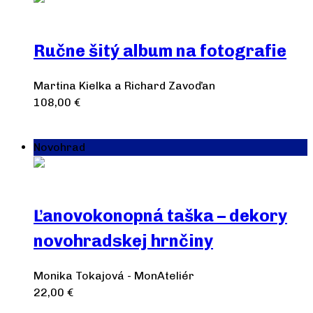
Ručne šitý album na fotografie
Martina Kielka a Richard Zavoďan
108,00
€
Pridať do košíka
Novohrad
Ľanovokonopná taška – dekory
novohradskej hrnčiny
Monika Tokajová - MonAteliér
22,00
€
Pridať do košíka