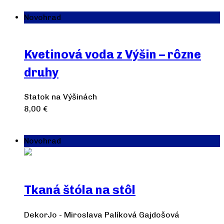
Novohrad
Kvetinová voda z Výšin – rôzne
druhy
Statok na Výšinách
8,00
€
Výber možností
Novohrad
Tkaná štóla na stôl
DekorJo - Miroslava Palíková Gajdošová