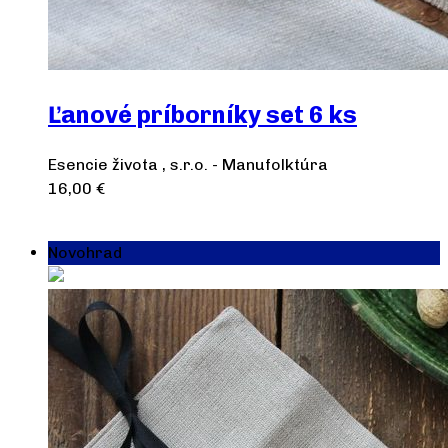
Ľanové príborníky set 6 ks
Esencie života , s.r.o. - Manufolktúra
16,00
€
Pridať do košíka
Novohrad