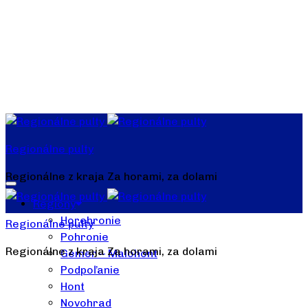
Regionálne pulty
Regionálne z kraja Za horami, za dolami
Regióny
Horehronie
Regionálne pulty
Pohronie
Regionálne z kraja Za horami, za dolami
Gemer – Malohont
Podpoľanie
Hont
Novohrad