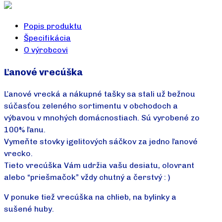
Popis produktu
Špecifikácia
O výrobcovi
Ľanové vrecúška
Ľanové vrecká a nákupné tašky sa stali už bežnou
súčasťou zeleného sortimentu v obchodoch a
výbavou v mnohých domácnostiach. Sú vyrobené zo
100% ľanu.
Vymeňte stovky igelitových sáčkov za jedno ľanové
vrecko.
Tieto vrecúška Vám udržia vašu desiatu, olovrant
alebo “priešmačok” vždy chutný a čerstvý : )
V ponuke tiež vrecúška na chlieb, na bylinky a
sušené huby.