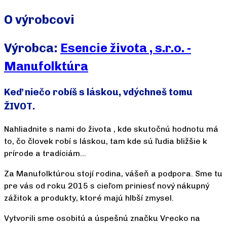
O výrobcovi
Výrobca:
Esencie života , s.r.o. -
Manufolktúra
Keď niečo robíš s láskou, vdýchneš tomu
ŽIVOT.
Nahliadnite s nami do života , kde skutočnú hodnotu má
to, čo človek robí s láskou, tam kde sú ľudia bližšie k
prírode a tradíciám...
Za Manufolktúrou stojí rodina, vášeň a podpora. Sme tu
pre vás od roku 2015 s cieľom priniesť nový nákupný
zážitok a produkty, ktoré majú hlbší zmysel.
Vytvorili sme osobitú a úspešnú značku Vrecko na