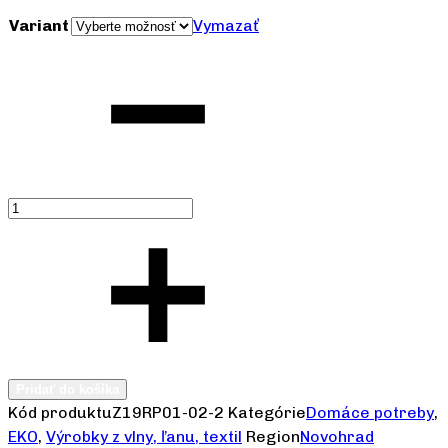
Variant
Vymazať
Počet
Pridať do košíka
Kód produktu
Z19RP01-02-2
Kategórie
Domáce potreby
,
EKO
,
Výrobky z vlny, ľanu, textil
Region
Novohrad