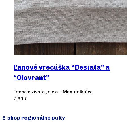
Ľanové vrecúška “Desiata” a
“Olovrant”
Esencie života , s.r.o. - Manufolktúra
7,90
€
Výber možností
E-shop regionálne pulty