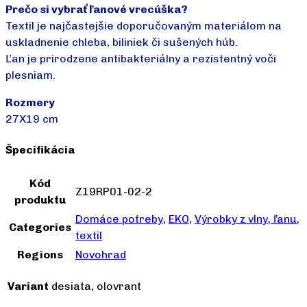
Prečo si vybrať ľanové vrecúška?
Textil je najčastejšie doporučovaným materiálom na
uskladnenie chleba, biliniek či sušených húb.
Ľan je prirodzene antibakteriálny a rezistentný voči
plesniam.
Rozmery
27X19 cm
Špecifikácia
Kód
Z19RP01-02-2
produktu
Domáce potreby
,
EKO
,
Výrobky z vlny, ľanu,
Categories
textil
Regions
Novohrad
Variant
desiata, olovrant