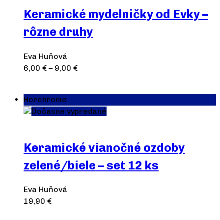
Keramické mydelničky od Evky –
rôzne druhy
Eva Huňová
6,00
€
–
9,00
€
Výber možností
Horehronie
Dočasne vypredané
Keramické vianočné ozdoby
zelené/biele – set 12 ks
Eva Huňová
19,90
€
Výber možností