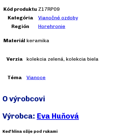
Kód produktu
Z17RP09
Kategória
Vianočné ozdoby
Región
Horehronie
Materiál
keramika
Verzia
kolekcia zelená, kolekcia biela
Téma
Vianoce
O výrobcovi
Výrobca:
Eva Huňová
Keď hlina ožije pod rukami