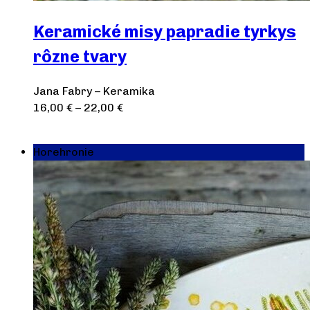
Keramické misy papradie tyrkys
rôzne tvary
Jana Fabry – Keramika
16,00
€
–
22,00
€
Výber možností
Horehronie