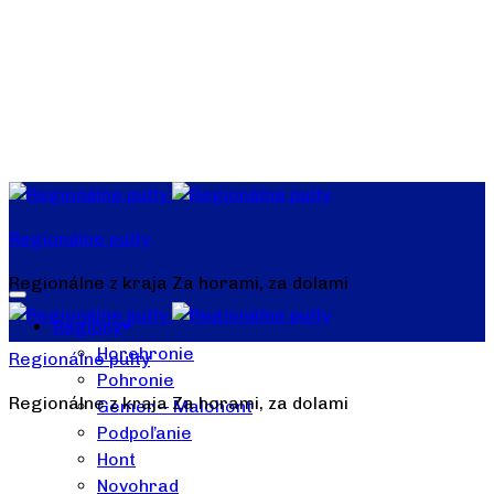
Regionálne pulty
Regionálne z kraja Za horami, za dolami
Regióny
Horehronie
Regionálne pulty
Pohronie
Regionálne z kraja Za horami, za dolami
Gemer – Malohont
Podpoľanie
Hont
Novohrad