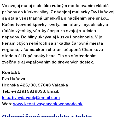
Vo svojej malej dielničke ručným modelovaním vkladá
príbehy do kúskov hliny. Z nádejnej maliarky Evy Huňovej
sa stala všestranná umelkyňa s nadšením pre prácu.
Ručne tvorené šperky, kvety, miniatúry, mydelničky a
ďalšie výrobky, všetky čerpá zo svojej studnice
nápadov. Do hliny ukrýva aj kúsky Horehronia. V jej
keramických reliéfoch sa zrkadlia čarovné miesta
regiónu, v šumiackom chotári učupená Chamkova
stodola či Ľupčiansky hrad. Tie so sústredením
zvečňuje aj vypaľovaním do drevených dosiek.
Kontakt:
Eva Huňová
Hronská 425/38, 97646 Valaská
Tel.: +421915819036, Email:
kreativnydarcek@gmail.com
Web:
www.kreativnydarcek.webnode.sk
Odporúčané produkty z tohto