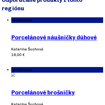
regiónu
Horehronie
Porcelánové náušničky dúhové
Katarína Šuchová
18,00
€
Pridať do košíka
Horehronie
Porcelánové brošničky
Katarína Šuchová