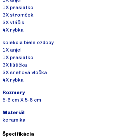
1X prasiatko
3X stromček
3X vtáčik
4X rybka
kolekcia biele ozdoby
1X anjel
1X prasiatko
3X líštička
3X snehová vločka
4X rybka
Rozmery
5-6 cm X 5-6 cm
Materiál
keramika
Špecifikácia