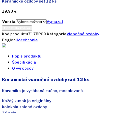
Keramické ozdoby set 12 ks
19,90
€
Verzia
Vymazať
Pridať do košíka
Kód produktu
Z17RP09
Kategória
Vianočné ozdoby
Region
Horehronie
Popis produktu
Špecifikácia
O výrobcovi
Keramické vianočné ozdoby set 12 ks
Keramika je vyrábaná ručne, modelovaná.
Každý kúsok je originálny
kolekcia zelené ozdoby
1X anjel