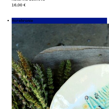
16,00
€
Výber možností
Horehronie