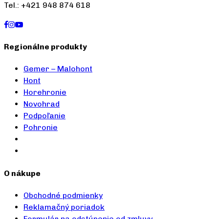
Tel.: +421 948 874 618
Regionálne produkty
Gemer – Malohont
Hont
Horehronie
Novohrad
Podpoľanie
Pohronie
O nákupe
Obchodné podmienky
Reklamačný poriadok
Formulár na odstúpenie od zmluvy