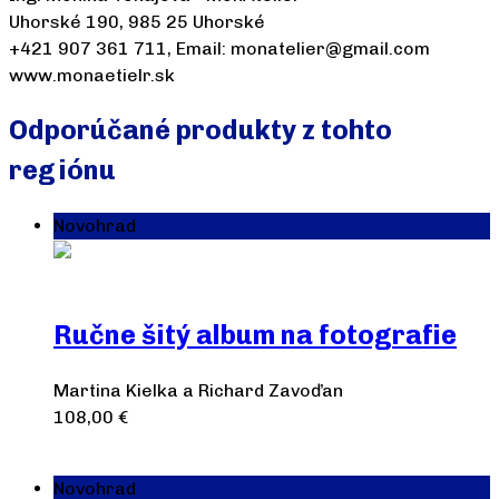
Uhorské 190, 985 25 Uhorské
+421 907 361 711, Email: monatelier@gmail.com
www.monaetielr.sk
Odporúčané produkty z tohto
regiónu
Novohrad
Ručne šitý album na fotografie
Martina Kielka a Richard Zavoďan
108,00
€
Pridať do košíka
Novohrad