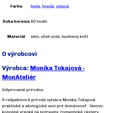
Farba
biela
,
hnedá
,
zelená
Doba horenia
60 hodín
Materiál
sklo, včelí vosk, bavlnený knôt
O výrobcovi
Výrobca:
Monika Tokajová -
MonAteliér
Inšpirované prírodou
S rešpektom k prírode vytvára Monika Tokajová
praktické a ekologické veci pre domácnosť - ľanovo-
konopné vrecká na potraviny, romantické zástery,