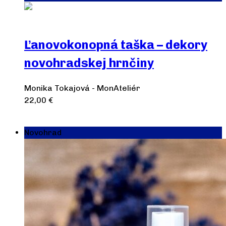
Ľanovokonopná taška – dekory
novohradskej hrnčiny
Monika Tokajová - MonAteliér
22,00
€
Pridať do košíka
Novohrad