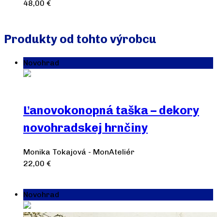
48,00
€
Pridať do košíka
Produkty od tohto výrobcu
Novohrad
Ľanovokonopná taška – dekory
novohradskej hrnčiny
Monika Tokajová - MonAteliér
22,00
€
Pridať do košíka
Novohrad