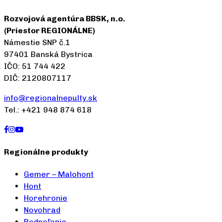
Rozvojová agentúra BBSK, n.o.
(Priestor REGIONÁLNE)
Námestie SNP č.1
97401 Banská Bystrica
IČO: 51 744 422
DIČ: 2120807117
info@regionalnepulty.sk
Tel.: +421 948 874 618
Regionálne produkty
Gemer – Malohont
Hont
Horehronie
Novohrad
Podpoľanie