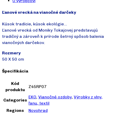
O výrobcovi
Ľanové vrecká na vianočné darčeky
Kúsok tradície, kúsok ekológie…
Ľanové vrecká od Moniky Tokajovej predstavujú
tradičný a zároveň k prírode šetrný spôsob balenia
vianočných darčekov.
Rozmery
50 X 50 cm
Špecifikácia
Kód
Z45RP07
produktu
EKO
,
Vianočné ozdoby
,
Výrobky z vlny,
Categories
ľanu, textil
Regions
Novohrad