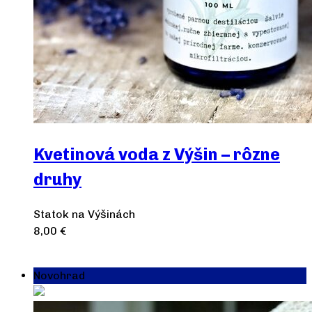
Kvetinová voda z Výšin – rôzne
druhy
Statok na Výšinách
8,00
€
Výber možností
Novohrad