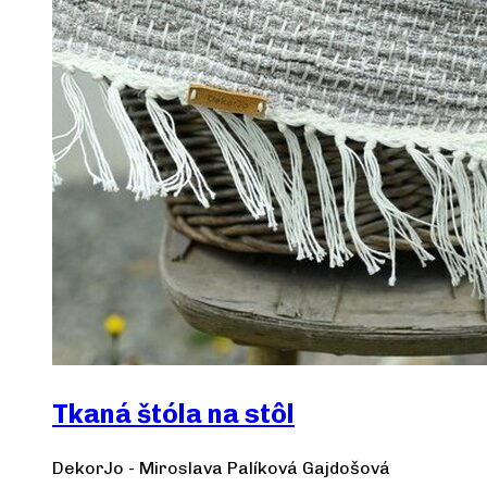
Tkaná štóla na stôl
DekorJo - Miroslava Palíková Gajdošová