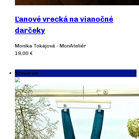
Ľanové vrecká na vianočné
darčeky
Monika Tokajová - MonAteliér
19,00
€
Pridať do košíka
Novohrad