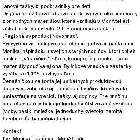
ľanové tašky, či podbradníky pre deti.
Originálne úžitkové látkové a dekoratívne eko predmety
z prírodných materiálov, ktoré vznikajú v MonAteliéri,
získali dokonca v roku 2019 ocenenie značkou
„Regionálny produkt Novohrad“.
Pri výrobe vreciek pre uskladnenie potravín našla pani
Monika inšpiráciu u svojich starých rodičov, ktorí chlieb
balili do „váľaničiek“ z ľanu, konope, či pamoku. Tieto
materiály používa aj ona. Bylinkové vrecká a zásterky
vyrába zo 100% bavlny i z ľanu.
Čerešničkou na torte jej unikátnych produktov sú
dekory novohradskej – haličskej hrnčiny, ktoré rada
umiestňuje na vrecká, tašky, aj doplnky. Pre hrnčinu
bola charakteristická jednoduchá štylizovaná výzdoba
(vlnky, pásik, mriežka, jednoduchý kvietok), zemitá
farebnosť a harmónia farieb.
Kontakt:
Ing. Monika Tokajová - MonAteliér