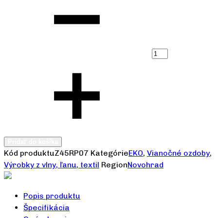
Pridať do košíka
Kód produktu
Z45RP07
Kategórie
EKO
,
Vianočné ozdoby
,
Výrobky z vlny, ľanu, textil
Region
Novohrad
Popis produktu
Špecifikácia