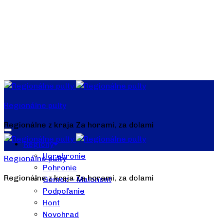
Regionálne pulty
Regionálne z kraja Za horami, za dolami
Regióny
Horehronie
Regionálne pulty
Pohronie
Regionálne z kraja Za horami, za dolami
Gemer – Malohont
Podpoľanie
Hont
Novohrad