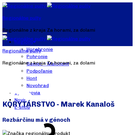
Regionálne pulty
Regionálne z kraja Za horami, za dolami
Regióny
Horehronie
Regionálne pulty
Pohronie
Regionálne z kraja Za horami, za dolami
Gemer – Malohont
Podpoľanie
Hont
Novohrad
Výrobcovia
Novinky
KORYTÁRSTVO - Marek Kanaloš
E-shop
Rezbárčinu má v génoch