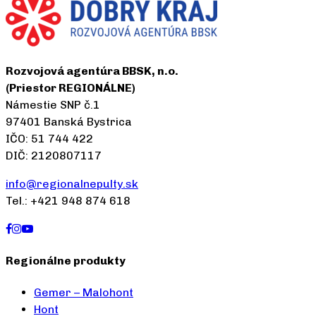
Rozvojová agentúra BBSK, n.o.
(Priestor REGIONÁLNE)
Námestie SNP č.1
97401 Banská Bystrica
IČO: 51 744 422
DIČ: 2120807117
info@regionalnepulty.sk
Tel.: +421 948 874 618
Regionálne produkty
Gemer – Malohont
Hont