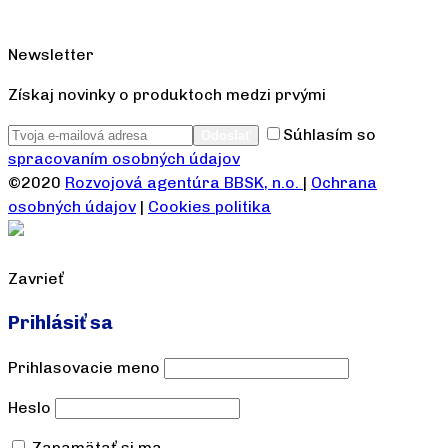
Newsletter
Získaj novinky o produktoch medzi prvými
Súhlasím so
spracovaním osobných údajov
©2020
Rozvojová agentúra BBSK, n.o.
|
Ochrana
osobných údajov
|
Cookies politika
Zavrieť
Prihlásiť sa
Prihlasovacie meno
Heslo
Zapamätať si ma