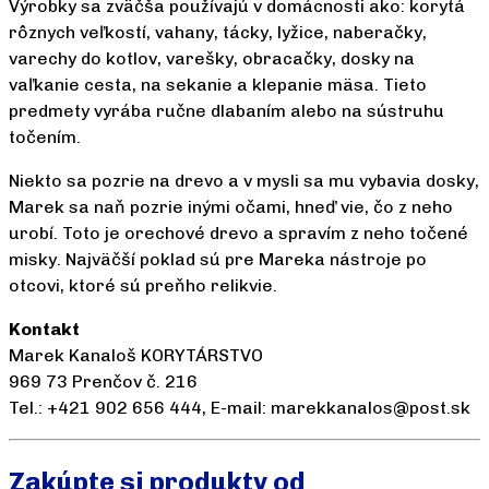
Výrobky sa zväčša používajú v domácnosti ako: korytá
rôznych veľkostí, vahany, tácky, lyžice, naberačky,
varechy do kotlov, varešky, obracačky, dosky na
vaľkanie cesta, na sekanie a klepanie mäsa. Tieto
predmety vyrába ručne dlabaním alebo na sústruhu
točením.
Niekto sa pozrie na drevo a v mysli sa mu vybavia dosky,
Marek sa naň pozrie inými očami, hneď vie, čo z neho
urobí. Toto je orechové drevo a spravím z neho točené
misky. Najväčší poklad sú pre Mareka nástroje po
otcovi, ktoré sú preňho relikvie.
Kontakt
Marek Kanaloš KORYTÁRSTVO
969 73 Prenčov č. 216
Tel.: +421 902 656 444, E-mail: marekkanalos@post.sk
Zakúpte si produkty od