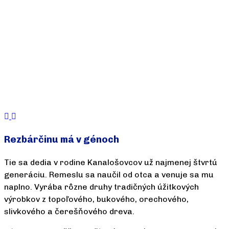
Rezbárčinu má v génoch
Tie sa dedia v rodine Kanalošovcov už najmenej štvrtú
generáciu. Remeslu sa naučil od otca a venuje sa mu
naplno. Vyrába rôzne druhy tradičných úžitkových
výrobkov z topoľového, bukového, orechového,
slivkového a čerešňového dreva.